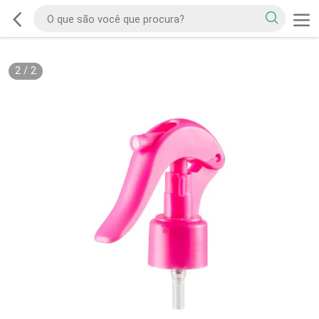
2
/
2