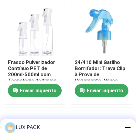
Sobre nós
Excursão da fábrica
Controle da qualidade
Frasco Pulverizador
24/410 Mini Gatilho
Contínuo PET de
Borrifador: Trava Clip
200ml-500ml com
à Prova de
Contacte-nos
Tecnologia de Névoa,
Vazamento, Névoa
Certificado REACH,
Fina de 0,3ml para Uso
Enviar inquérito
Enviar inquérito
Cores Personalizadas
em Jardim e Salão
Notícia
Casos
LUX PACK
mini pulverizador do disparador