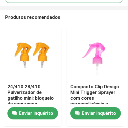
Produtos recomendados
24/410 28/410
Compacto Clip Design
Casa
Pulverizador de
Mini Trigger Sprayer
gatilho mini: bloqueio
com cores
de segurança
personalizáveis e
Produtos
integrado, dosagem
recurso anti-
Enviar inquérito
Enviar inquérito
de precisão de 0,25 ml
derramamento para
para cuidados
aplicação precisa
Vídeos
pessoais