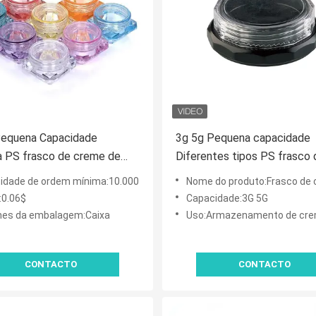
Pequena Capacidade
3g 5g Pequena capacidade
a PS frasco de creme de
Diferentes tipos PS frasco 
o Serum para a pele, creme
creme de plástico recipient
idade de ordem mínima:10.000
Nome do produto:Frasco de creme plástico PS de peq
 olhos, recipiente de
amostra adequado
:0.06$
Capacidade:3G 5G
a
hes da embalagem:Caixa
Uso:Armazenamento de creme c
CONTACTO
CONTACTO