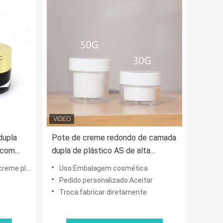
dupla
Pote de creme redondo de camada
 com
dupla de plástico AS de alta
ra
qualidade 15g 30g 50g
 plástico
Uso:Embalagem cosmética
Pedido personalizado:Aceitar
Troca:fabricar diretamente