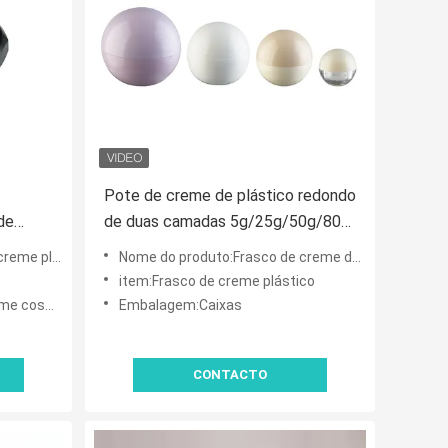
Pote de creme de plástico redondo
de
de duas camadas 5g/25g/50g/80g
e de
para produtos de cuidados com a
uena capacidade
Nome do produto:Frasco de creme de bola redonda de camada dupla
pele e beleza
item:Frasco de creme plástico
osmético
Embalagem:Caixas
CONTACTO