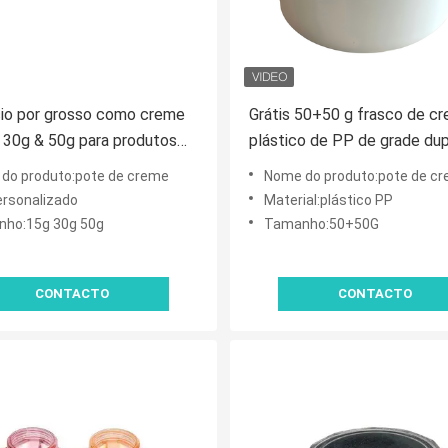
io por grosso como creme
Grátis 50+50 g frasco de c
 30g & 50g para produtos
plástico de PP de grade du
ados da pele Creme de dia /
armazenamento separado d
do produto:pote de creme
Nome do produto:pote de c
e noite
dupla para produtos de cui
ersonalizado
Material:plástico PP
com a pele
ho:15g 30g 50g
Tamanho:50+50G
CONTACTO
CONTACTO