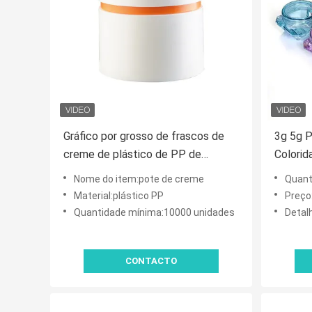
Gráfico por grosso de frascos de
3g 5g 
creme de plástico de PP de
Colorid
qualidade alimentar com vedação à
plástic
Nome do item:pote de creme
Quant
prova de vazamento e cores
para os
Material:plástico PP
Preço
personalizáveis para creme
amostr
Quantidade mínima:10000 unidades
Detal
cosmético
CONTACTO