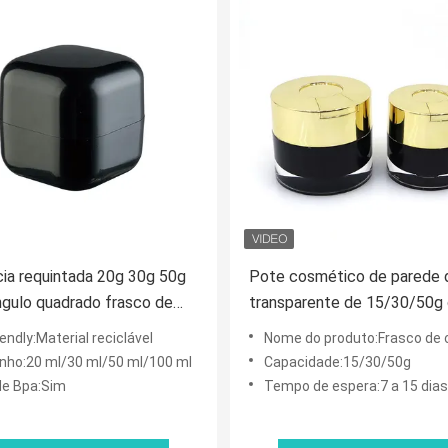
ia requintada 20g 30g 50g
Pote cosmético de parede 
gulo quadrado frasco de
transparente de 15/30/50g
e plástico com junta de
colher higiênica embutida pa
endly:Material reciclável
Nome do produto:Frasco de creme
 mão usado para apoio de
hidratante, máscara facial e
ho:20 ml/30 ml/50 ml/100 ml
Capacidade:15/30/50g
de cuidados com a pele
cuidados com a pele
 de Bpa:Sim
Tempo de espera:7 a 15 dias
lizado