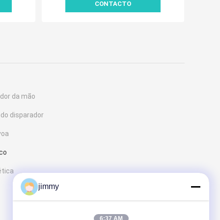
CONTACTO
ador da mão
 do disparador
voa
ico
ética
jimmy
6:37 AM