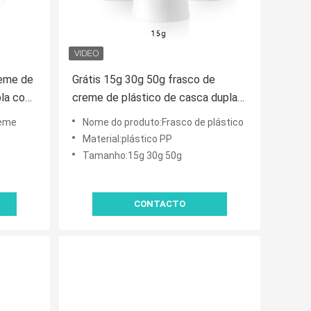
reme de
Grátis 15g 30g 50g frasco de
pla com
creme de plástico de casca dupla
e grade
com PP de qualidade alimentar
reme
Nome do produto:Frasco de plástico
dados
para cuidados com a pele e cremes
Material:plástico PP
cosméticos
Tamanho:15g 30g 50g
CONTACTO