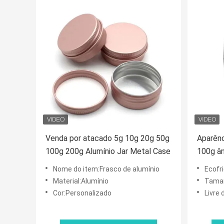
Venda por atacado 5g 10g 20g 50g
Aparênc
100g 200g Alumínio Jar Metal Case
100g ân
creme d
Nome do item:Frasco de alumínio
Ecofri
puxar à
Material:Alumínio
Taman
pacote 
Cor:Personalizado
Livre
persona