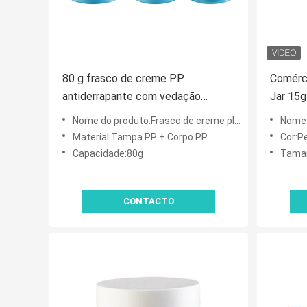
80 g frasco de creme PP
Comérc
antiderrapante com vedação
Jar 15g
segura e material ecológico para
de cuid
Nome do produto:Frasco de creme plástico
Nome 
embalagens de cuidados com a
Creme d
Material:Tampa PP + Corpo PP
Cor:P
pele
Capacidade:80g
Taman
CONTACTO