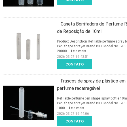
Caneta Borrifadora de Perfume R
de Reposição de 10ml
Product Description Refillable perfume spray
Pen shape sprayer Brand BILL Model No. BL
20000 ...
Leia mais
2026-03-27 16:43:51
CONTATO
Frascos de spray de plástico em
perfume recarregável
Refillable perfume pen shape spray bottle 10
Pen shape sprayer Brand BILL Model No. BL
1000 ...
Leia mais
2026-03-27 16:44:06
CONTATO