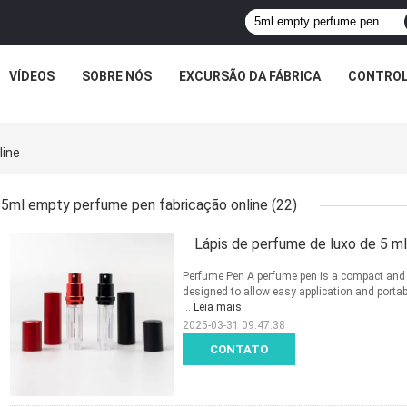
VÍDEOS
SOBRE NÓS
EXCURSÃO DA FÁBRICA
CONTROL
line
5ml empty perfume pen fabricação online
(22)
Lápis de perfume de luxo de 5 m
Perfume Pen A perfume pen is a compact and 
designed to allow easy application and portabi
...
Leia mais
2025-03-31 09:47:38
CONTATO