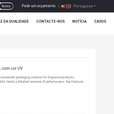
Pedir um orçamento
|
Portuguese
Busca
E DA QUALIDADE
CONTACTE-NOS
NOTÍCIA
CASOS
l, com cor UV
convenient packaging solution for fragrance products,
lity. Here’s a detailed overview of perfume pens: Key Features