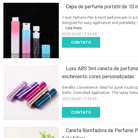
Capa de perfume portátil de 10 m
Twist Perfume Pen A twist perfume pen is a m
designed for easy application and portability.
...
Leia mais
2025-04-28 17:24:09
CONTATO
Luxo ABS 5ml caneta de perfum
enchimento cores personalizadas
Benefits Convenience: Ideal for quick touch-u
bottle. Controlled Application: The spray featu
2025-04-28 17:24:09
CONTATO
Caneta Borrifadora de Perfume 