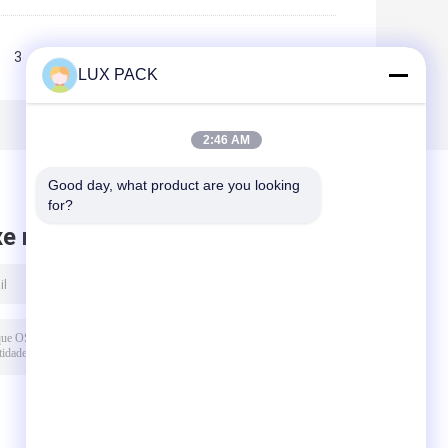
3
>>
>|
LUX PACK
2:46 AM
Good day, what product are you looking 
for?
xe mensagem