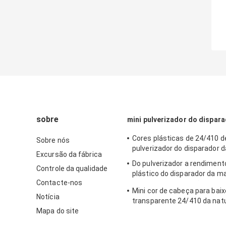
sobre
mini pulverizador do dispar
Cores plásticas de 24/410 d
Sobre nós
pulverizador do disparador 
Excursão da fábrica
Do pulverizador a rendiment
Controle da qualidade
plástico do disparador da m
Contacte-nos
dos PP especificações dife
Mini cor de cabeça para baix
Notícia
transparente 24/410 da nat
Mapa do site
pulverizador do disparador