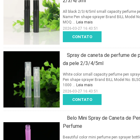
2/3/4/5ml
All black 2/3/4/5ml small capacity perfume pe
Name Pen shape sprayer Brand BILL Model No
MOQ ...
Leia mais
2026-03-27 16:43:51
CONTATO
Spray de caneta de perfume de 
da pele 2/3/4/5ml
White color small capacity perfume pen spra
Pen shape sprayer Brand BILL Model No. BL
1000 ...
Leia mais
2026-03-27 16:43:51
CONTATO
Belo Mini Spray de Caneta de Pe
Perfume
Beautiful color mini perfume pen sprayer bott