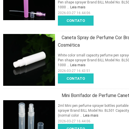
Pen shape sprayer Brand BILL Model No. BL
1000 ...
Leia mais
2026-03-27 16:44:06
CONTATO
Caneta Spray de Perfume Cor B
Cosmética
White color small capacity perfume pen spra
Pen shape sprayer Brand BILL Model No. BL
1000 ...
Leia mais
2026-03-27 16:43:51
CONTATO
Mini Borrifador de Perfume Canet
2ml Mini pen perfume sprayer bottles portabl
sprayer Brand BILL Model No. BL501 Capaci
(normal color ...
Leia mais
2026-03-27 16:44:06
CONTATO