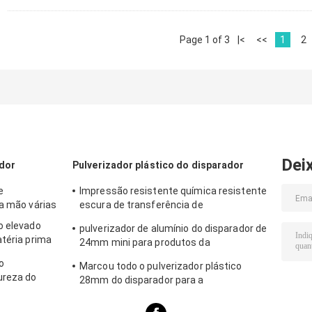
Page 1 of 3
|<
<<
1
2
Dei
ador
Pulverizador plástico do disparador
e
Impressão resistente química resistente
da mão várias
escura de transferência de
Hydrographics do pulverizador do
o elevado
pulverizador de alumínio do disparador de
disparador
atéria prima
24mm mini para produtos da
rentes
limpeza/cuidados pessoais
o
Marcou todo o pulverizador plástico
ureza do
28mm do disparador para a
limpeza/produtos de lavagem vidro do
carro