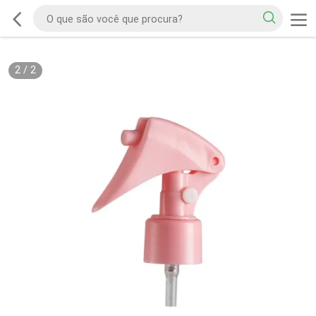
2
/
2