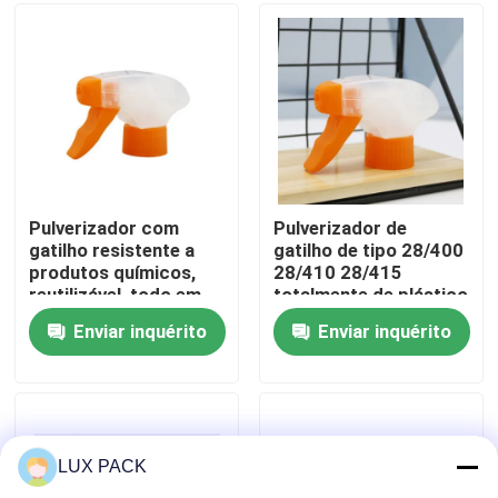
Sobre nós
Excursão da fábrica
Controle da qualidade
Pulverizador com
Pulverizador de
gatilho resistente a
gatilho de tipo 28/400
produtos químicos,
28/410 28/415
Contacte-nos
reutilizável, todo em
totalmente de plástico
plástico, com fecho
com parede dupla
Enviar inquérito
Enviar inquérito
canelado 28/400
Notícia
28/410 28/415
Casos
LUX PACK
mini pulverizador do disparador