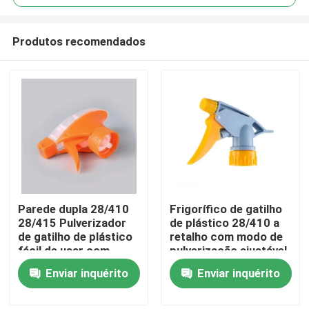
Produtos recomendados
Parede dupla 28/410
Frigorífico de gatilho
Casa
28/415 Pulverizador
de plástico 28/410 a
de gatilho de plástico
retalho com modo de
fácil de usar com
pulverização ajustável
Produtos
padrão de
e design à prova de
Enviar inquérito
Enviar inquérito
pulverização ajustável
vazamento para
e resistência química
limpeza
Vídeos