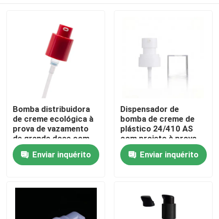
Bomba distribuidora
Dispensador de
de creme ecológica à
bomba de creme de
prova de vazamento
plástico 24/410 AS
de grande dose com
com projeto à prova
mola externa para
de vazamento para
Casa
Enviar inquérito
Enviar inquérito
fórmulas grossas
garrafas de
cosméticos
Produtos
Vídeos