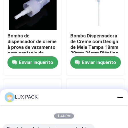
Sobre nós
Excursão da fábrica
Bomba de
Bomba Dispensadora
dispensador de creme
de Creme com Design
à prova de vazamento
de Meia Tampa 18mm
Controle da qualidade
com controle de
20mm 24mm Plástico
dosagem preciso e
- Bomba Cosmética à
Enviar inquérito
Enviar inquérito
design higiênico sem
Prova de Vazamento
contato
para Uso Doméstico e
Contacte-nos
em Salão
Notícia
LUX PACK
Casos
1:44 PM
mini pulverizador do disparador