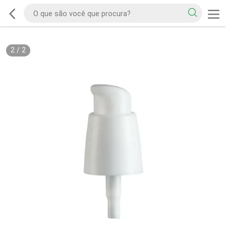
2
/
2