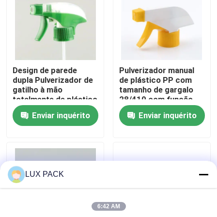
Sobre nós
Excursão da fábrica
Design de parede
Pulverizador manual
dupla Pulverizador de
de plástico PP com
Controle da qualidade
gatilho à mão
tamanho de gargalo
totalmente de plástico
28/410 com função
resistente a produtos
Spray-Stream-Off
Enviar inquérito
Enviar inquérito
químicos para limpeza
para limpeza de
Contacte-nos
e testes químicos
cozinha
Notícia
LUX PACK
Casos
6:42 AM
mini pulverizador do disparador