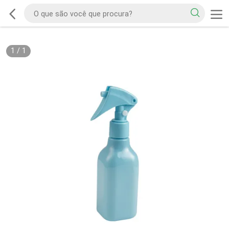
1
/
1