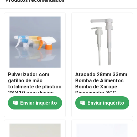
Pulverizador com
Atacado 28mm 33mm
gatilho de mão
Bomba de Alimentos
totalmente de plástico
Bomba de Xarope
28/410 com design
Dispensador 8CC
Casa
ergonômico para
10CC Dosagem
Enviar inquérito
Enviar inquérito
limpeza doméstica
Produtos
Vídeos