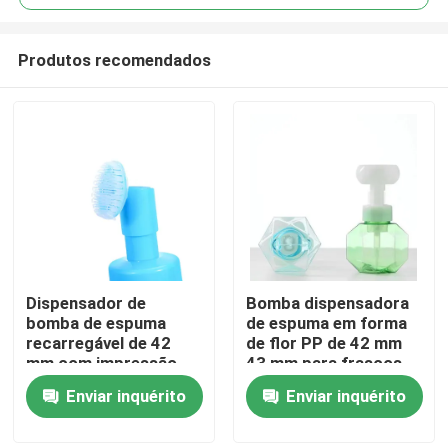
Produtos recomendados
Dispensador de
Bomba dispensadora
Casa
bomba de espuma
de espuma em forma
recarregável de 42
de flor PP de 42 mm
mm com impressão
43 mm para frascos
Produtos
em serigrafia e escova
de cosméticos
Enviar inquérito
Enviar inquérito
de silicone para
cuidados com a pele
Vídeos