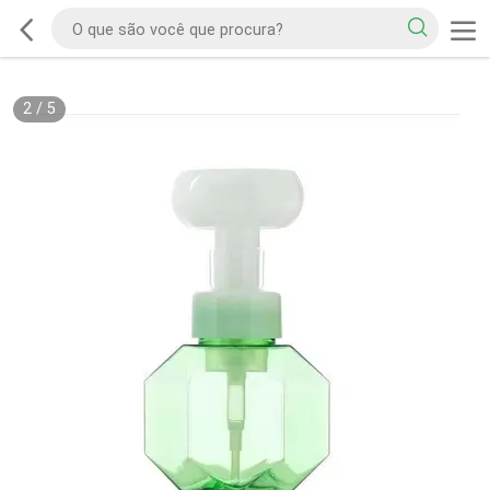
2
/
5