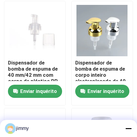
Sobre nós
Excursão da fábrica
Controle da qualidade
Dispensador de
Dispensador de
bomba de espuma de
bomba de espuma de
40 mm/42 mm com
corpo inteiro
Contacte-nos
corpo de plástico PP
electroplacado de 40
e mola de aço
mm e 42 mm com alta
Enviar inquérito
Enviar inquérito
inoxidável SS304 para
produção de espuma
Notícia
cosméticos
para produtos de
limpeza facial
premium
Casos
jimmy
mini pulverizador do disparador