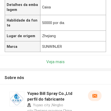
Detalhes da emba
Caixa
lagem
Habilidade da fon
50000 por dia.
te
Lugar de origem
Zhejiang
Marca
SUNWINJER
Veja mais
Sobre nós
Yuyao Bill Spray Co.,Ltd
perfil do fabricante
Yuyao city ,Ningbo
city,Zhejiang province.China