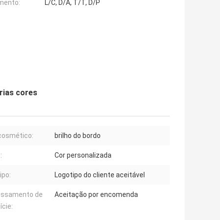
mento:
L/C, D/A, T/T, D/P
árias cores
cosmético:
brilho do bordo
:
Cor personalizada
ipo:
Logotipo do cliente aceitável
essamento de
Aceitação por encomenda
ície: