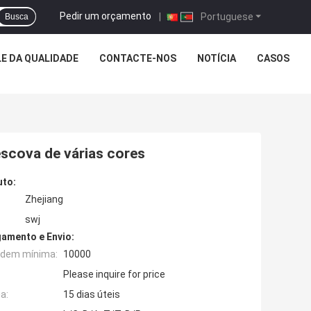
Pedir um orçamento
|
Portuguese
Busca
E DA QUALIDADE
CONTACTE-NOS
NOTÍCIA
CASOS
escova de várias cores
uto:
Zhejiang
swj
amento e Envio:
rdem mínima:
10000
Please inquire for price
a:
15 dias úteis