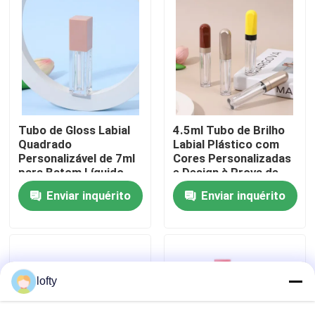
Sobre nós
Excursão da fábrica
Controle da qualidade
Tubo de Gloss Labial
4.5ml Tubo de Brilho
Quadrado
Labial Plástico com
Personalizável de 7ml
Cores Personalizadas
para Batom Líquido
e Design à Prova de
Contacte-nos
Vazamento para
Enviar inquérito
Enviar inquérito
Produtos de Cuidados
Labiais
Notícia
Casos
lofty
mini pulverizador do disparador