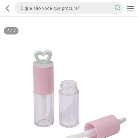
2
/
7