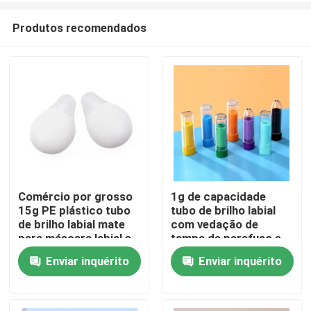
Produtos recomendados
Comércio por grosso
1g de capacidade
15g PE plástico tubo
tubo de brilho labial
Casa
de brilho labial mate
com vedação de
para máscara labial e
tampa de parafuso e
embalagens
design personalizável
Enviar inquérito
Enviar inquérito
Produtos
cosméticas
para aplicação
precisa
Vídeos