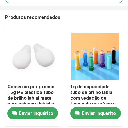
Produtos recomendados
Comércio por grosso
1g de capacidade
Casa
15g PE plástico tubo
tubo de brilho labial
de brilho labial mate
com vedação de
para máscara labial e
tampa de parafuso e
Produtos
embalagens
design personalizável
Enviar inquérito
Enviar inquérito
cosméticas
para aplicação
precisa
Vídeos