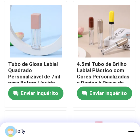
Sobre nós
Excursão da fábrica
Controle da qualidade
Tubo de Gloss Labial
4.5ml Tubo de Brilho
Quadrado
Labial Plástico com
Personalizável de 7ml
Cores Personalizadas
Contacte-nos
para Batom Líquido
e Design à Prova de
Vazamento para
Enviar inquérito
Enviar inquérito
Produtos de Cuidados
Notícia
Labiais
Casos
lofty
mini pulverizador do disparador