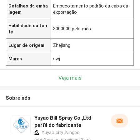
Detalhes da emba
Empacotamento padrão da caixa da
lagem
exportação
Habilidade da fon
3000000 pelo mês
te
Lugar de origem
Zhejiang
Marca
swj
Veja mais
Sobre nós
Yuyao Bill Spray Co.,Ltd
perfil do fabricante
Yuyao city ,Ningbo
city,Zhejiang province.China