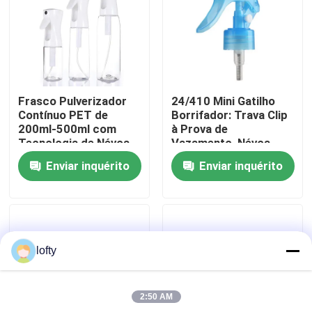
Sobre nós
Excursão da fábrica
Frasco Pulverizador
24/410 Mini Gatilho
Contínuo PET de
Borrifador: Trava Clip
Controle da qualidade
200ml-500ml com
à Prova de
Tecnologia de Névoa,
Vazamento, Névoa
Certificado REACH,
Fina de 0,3ml para Uso
Enviar inquérito
Enviar inquérito
Cores Personalizadas
em Jardim e Salão
Contacte-nos
Notícia
lofty
Casos
2:50 AM
mini pulverizador do disparador