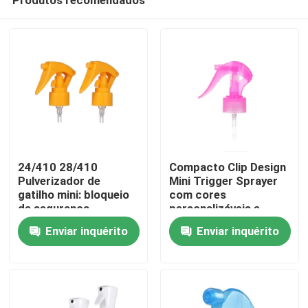
24/410 28/410
Compacto Clip Design
Pulverizador de
Mini Trigger Sprayer
gatilho mini: bloqueio
com cores
de segurança
personalizáveis e
Casa
integrado, dosagem
recurso anti-
Enviar inquérito
Enviar inquérito
de precisão de 0,25 ml
derramamento para
para cuidados
aplicação precisa
Produtos
pessoais
Vídeos