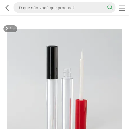
2
/
5