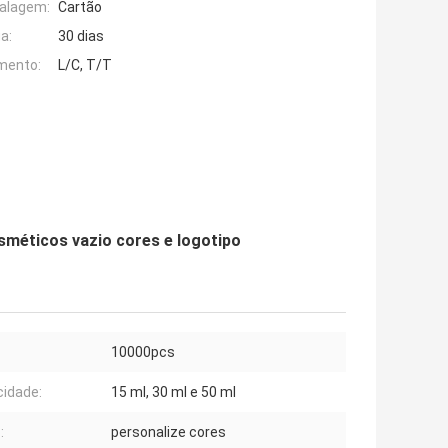
alagem:
Cartão
a:
30 dias
mento:
L/C, T/T
sméticos vazio cores e logotipo
10000pcs
idade:
15 ml, 30 ml e 50 ml
:
personalize cores