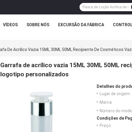
VÍDEOS
SOBRE NÓS
EXCURSÃO DA FÁBRICA
CONTROL
rafa De Acrílico Vazia 15ML 30ML 50ML Recipiente De Cosméticos Vaz
Garrafa de acrílico vazia 15ML 30ML 50ML reci
logotipo personalizados
Detalhes do prod
Lugar de origem:
Marca:
Número do model
Condições de Pag
Preço: