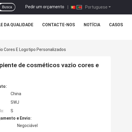
Pedir um orçamento
|
Portuguese
Busca
E DA QUALIDADE
CONTACTE-NOS
NOTÍCIA
CASOS
io Cores E Logotipo Personalizados
piente de cosméticos vazio cores e
uto:
China
SWJ
o:
S
amento e Envio:
Negociável