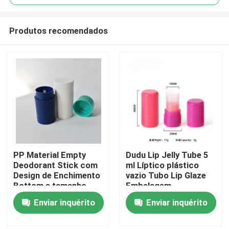
Produtos recomendados
PP Material Empty
Dudu Lip Jelly Tube 5
Casa
Deodorant Stick com
ml Líptico plástico
Design de Enchimento
vazio Tubo Lip Glaze
Bottom e tamanho
Embalagem
Produtos
aprovado pela TSA
Enviar inquérito
Enviar inquérito
Vídeos