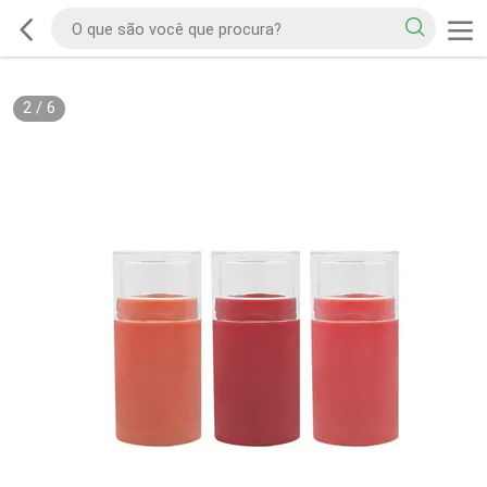
2
/
6