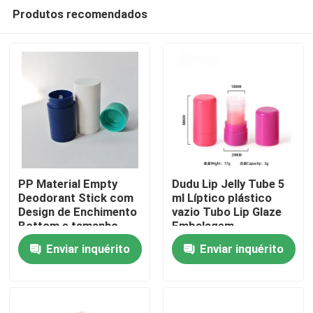
Produtos recomendados
PP Material Empty
Dudu Lip Jelly Tube 5
Deodorant Stick com
ml Líptico plástico
Design de Enchimento
vazio Tubo Lip Glaze
Casa
Bottom e tamanho
Embalagem
aprovado pela TSA
Enviar inquérito
Enviar inquérito
Produtos
Vídeos