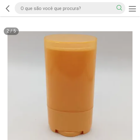
2
/
5