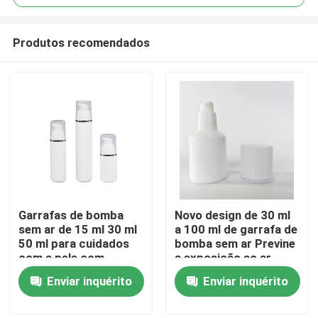
Produtos recomendados
Garrafas de bomba
Novo design de 30 ml
Casa
sem ar de 15 ml 30 ml
a 100 ml de garrafa de
50 ml para cuidados
bomba sem ar Previne
com a pele com
a exposição ao ar
Produtos
personalização OEM
Maximiza o uso do
Enviar inquérito
Enviar inquérito
ODM em PP de
produto Higiênico
qualidade alimentar
Sem contaminação de
Vídeos
dedos para cuidados