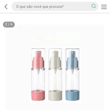
2
/
6