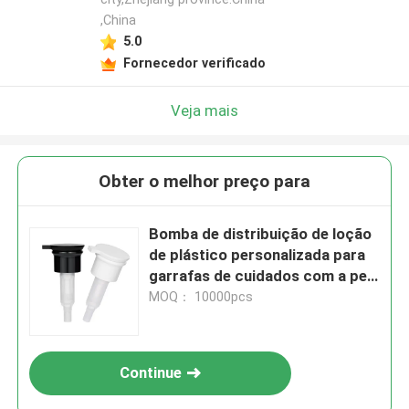
,China
5.0
Fornecedor verificado
Veja mais
Obter o melhor preço para
Bomba de distribuição de loção
de plástico personalizada para
garrafas de cuidados com a pele
28/410 cabeça de coroa
MOQ： 10000pcs
Continue