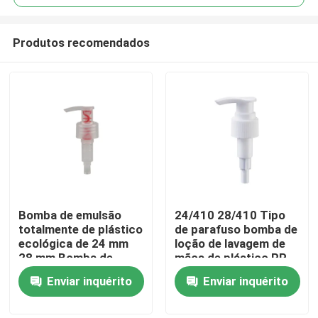
Produtos recomendados
Bomba de emulsão
24/410 28/410 Tipo
Casa
totalmente de plástico
de parafuso bomba de
ecológica de 24 mm
loção de lavagem de
28 mm Bomba de
mãos de plástico PP
Produtos
distribuição
para cuidados
Enviar inquérito
Enviar inquérito
reutilizável para
pessoais
cuidados pessoais
Vídeos