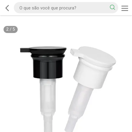
2
/
5