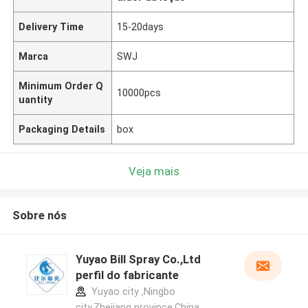
Delivery Time
15-20days
Marca
SWJ
Minimum Order Q
10000pcs
uantity
Packaging Details
box
Veja mais
Sobre nós
Yuyao Bill Spray Co.,Ltd
perfil do fabricante
Yuyao city ,Ningbo
city,Zhejiang province.China