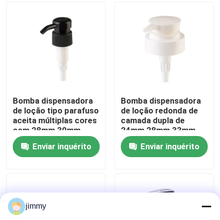
Sobre nós
Excursão da fábrica
Controle da qualidade
Bomba dispensadora
Bomba dispensadora
de loção tipo parafuso
de loção redonda de
aceita múltiplas cores
camada dupla de
Contacte-nos
com 28mm 30mm
24mm 28mm 33mm
32mm 38mm
Aceita cor de injeção
Enviar inquérito
Enviar inquérito
personalizada
Notícia
Casos
jimmy
mini pulverizador do disparador