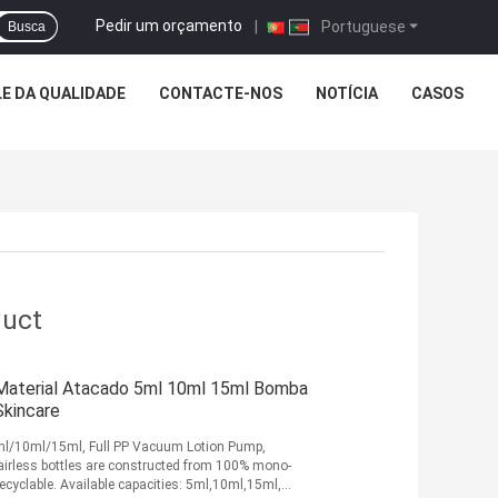
Pedir um orçamento
|
Portuguese
Busca
E DA QUALIDADE
CONTACTE-NOS
NOTÍCIA
CASOS
duct
Material Atacado 5ml 10ml 15ml Bomba
Skincare
5ml/10ml/15ml, Full PP Vacuum Lotion Pump,
irless bottles are constructed from 100% mono-
 recyclable. Available capacities: 5ml,10ml,15ml,