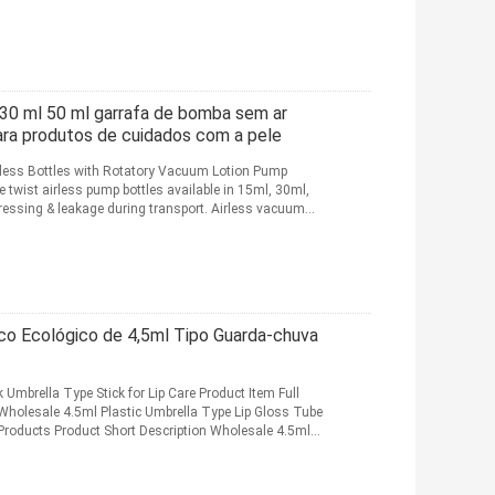
 30 ml 50 ml garrafa de bomba sem ar
ara produtos de cuidados com a pele
less Bottles with Rotatory Vacuum Lotion Pump
 twist airless pump bottles available in 15ml, 30ml,
ressing & leakage during transport. Airless vacuum
co Ecológico de 4,5ml Tipo Guarda-chuva
 Umbrella Type Stick for Lip Care Product Item Full
e Wholesale 4.5ml Plastic Umbrella Type Lip Gloss Tube
 Products Product Short Description Wholesale 4.5ml