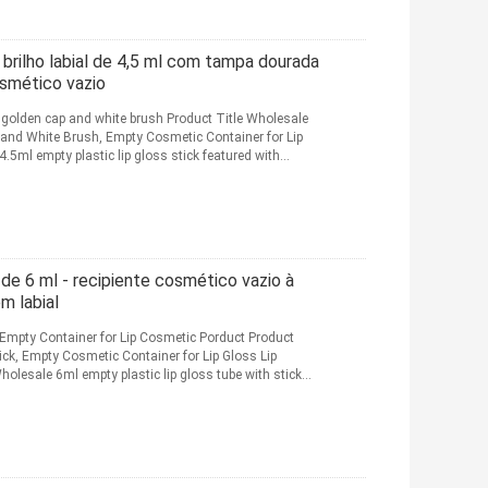
 brilho labial de 4,5 ml com tampa dourada
osmético vazio
h golden cap and white brush Product Title Wholesale
p and White Brush, Empty Cosmetic Container for Lip
5ml empty plastic lip gloss stick featured with
l de 6 ml - recipiente cosmético vazio à
m labial
 Empty Container for Lip Cosmetic Porduct Product
ick, Empty Cosmetic Container for Lip Gloss Lip
olesale 6ml empty plastic lip gloss tube with stick