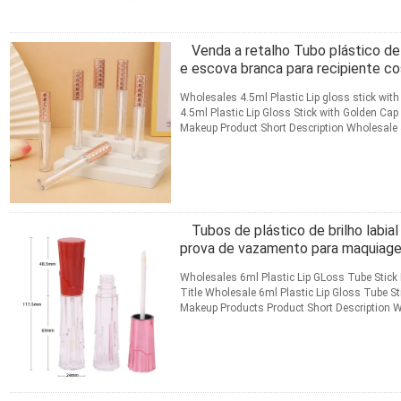
Venda a retalho Tubo plástico de
e escova branca para recipiente c
Wholesales 4.5ml Plastic Lip gloss stick wit
4.5ml Plastic Lip Gloss Stick with Golden Ca
Makeup Product Short Description Wholesale 4.
premium golden ...
Leia mais
CONTATO
Tubos de plástico de brilho labia
prova de vazamento para maquiage
Wholesales 6ml Plastic Lip GLoss Tube Stick
Title Wholesale 6ml Plastic Lip Gloss Tube St
Makeup Products Product Short Description Wh
design, lightweigh...
Leia mais
CONTATO