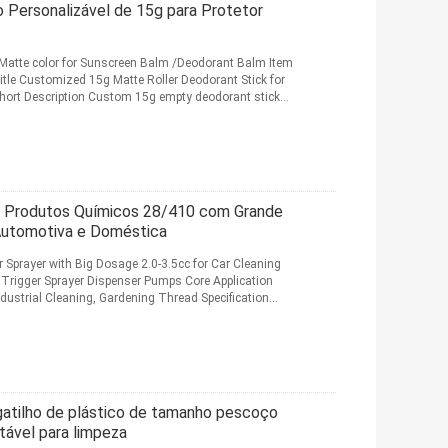
Personalizável de 15g para Protetor
 Matte color for Sunscreen Balm /Deodorant Balm Item
Title Customized 15g Matte Roller Deodorant Stick for
ort Description Custom 15g empty deodorant stick
 a Produtos Químicos 28/410 com Grande
Automotiva e Doméstica
 Sprayer with Big Dosage 2.0-3.5cc for Car Cleaning
 Trigger Sprayer Dispenser Pumps Core Application
dustrial Cleaning, Gardening Thread Specification
atilho de plástico de tamanho pescoço
ável para limpeza