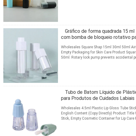
matched with PP vacuum lotion ...
Leia mais
CONTATO
Gráfico de forma quadrada 15 ml
com bomba de bloqueio rotativo p
Wholesales Square Shap 15ml 30ml 50ml Air
Empty Packaging for Skin Care Product Square
50ml. Rotary lock pump prevents accidental p
design avoids ...
Leia mais
CONTATO
Tubo de Batom Líquido de Plásti
para Produtos de Cuidados Labiais
Wholesales 4.5ml Plastic Lip Gloss Tube Stick
English Content (Copy Directly) Product Titl
Stick, Empty Cosmetic Container for Lip Care
empty ...
Leia mais
CONTATO