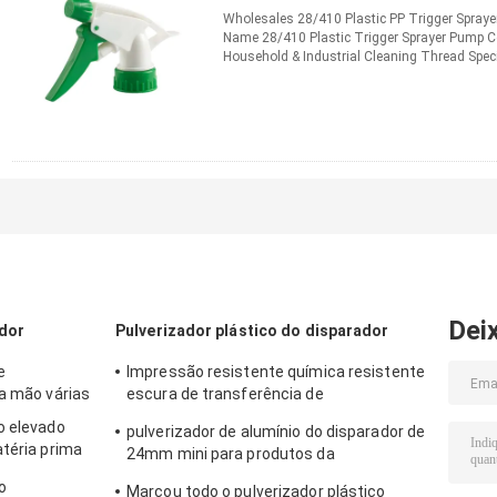
Wholesales 28/410 Plastic PP Trigger Spraye
Name 28/410 Plastic Trigger Sprayer Pump Co
Household & Industrial Cleaning Thread Spec
Operation Mode Trigger ...
Leia mais
CONTATO
Dei
ador
Pulverizador plástico do disparador
e
Impressão resistente química resistente
da mão várias
escura de transferência de
Hydrographics do pulverizador do
o elevado
pulverizador de alumínio do disparador de
disparador
atéria prima
24mm mini para produtos da
rentes
limpeza/cuidados pessoais
o
Marcou todo o pulverizador plástico