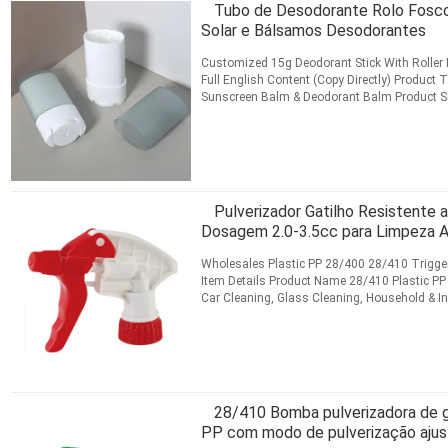
Tubo de Desodorante Rolo Fosco 
Solar e Bálsamos Desodorantes
Customized 15g Deodorant Stick With Roller
Full English Content (Copy Directly) Product 
Sunscreen Balm & Deodorant Balm Product Sh
tube featured ...
Leia mais
CONTATO
Pulverizador Gatilho Resistente
Dosagem 2.0-3.5cc para Limpeza 
Wholesales Plastic PP 28/400 28/410 Trigger
Item Details Product Name 28/410 Plastic PP
Car Cleaning, Glass Cleaning, Household & In
28/410 (28mm neck, ...
Leia mais
CONTATO
28/410 Bomba pulverizadora de g
PP com modo de pulverização ajust