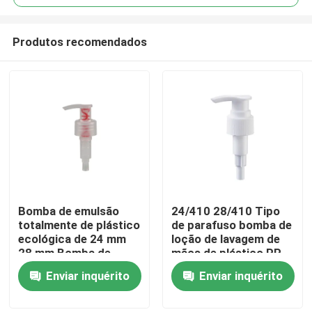
Produtos recomendados
Bomba de emulsão
24/410 28/410 Tipo
Casa
totalmente de plástico
de parafuso bomba de
ecológica de 24 mm
loção de lavagem de
28 mm Bomba de
mãos de plástico PP
Produtos
distribuição
para cuidados
Enviar inquérito
Enviar inquérito
reutilizável para
pessoais
cuidados pessoais
Vídeos