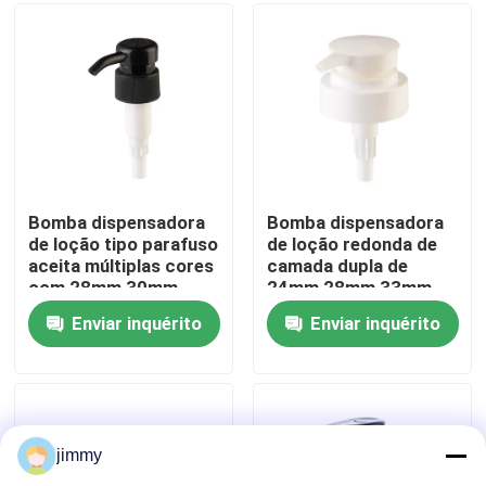
Sobre nós
Excursão da fábrica
Controle da qualidade
Bomba dispensadora
Bomba dispensadora
de loção tipo parafuso
de loção redonda de
aceita múltiplas cores
camada dupla de
Contacte-nos
com 28mm 30mm
24mm 28mm 33mm
32mm 38mm
Aceita cor de injeção
Enviar inquérito
Enviar inquérito
personalizada
Notícia
Casos
jimmy
mini pulverizador do disparador