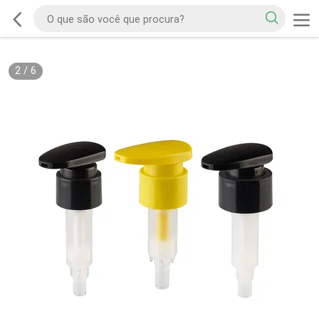
2
/
6