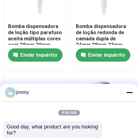
Sobre nós
Bomba dispensadora
Bomba dispensadora
de loção tipo parafuso
de loção redonda de
Excursão da fábrica
aceita múltiplas cores
camada dupla de
com 28mm 30mm
24mm 28mm 33mm
32mm 38mm
Aceita cor de injeção
Enviar inquérito
Enviar inquérito
Controle da qualidade
personalizada
Contacte-nos
jimmy
Notícia
9:00 AM
Casos
Good day, what product are you looking 
for?
Bomba de Loção
Bomba de loção de
mini pulverizador do disparador