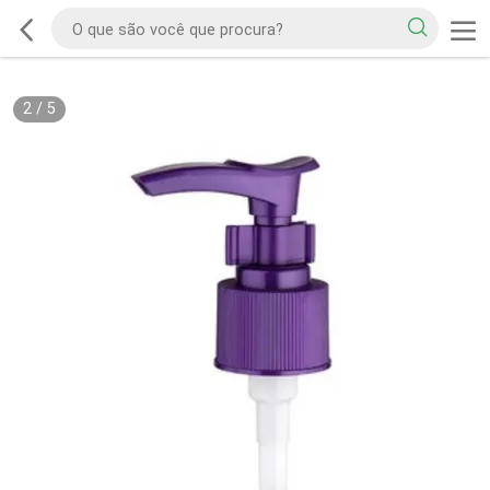
2
/
5