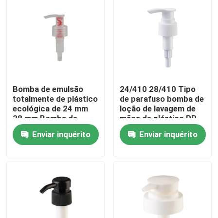
Bomba de emulsão
24/410 28/410 Tipo
totalmente de plástico
de parafuso bomba de
ecológica de 24 mm
loção de lavagem de
28 mm Bomba de
mãos de plástico PP
distribuição
para cuidados
Enviar inquérito
Enviar inquérito
reutilizável para
pessoais
cuidados pessoais
Casa
Produtos
Vídeos